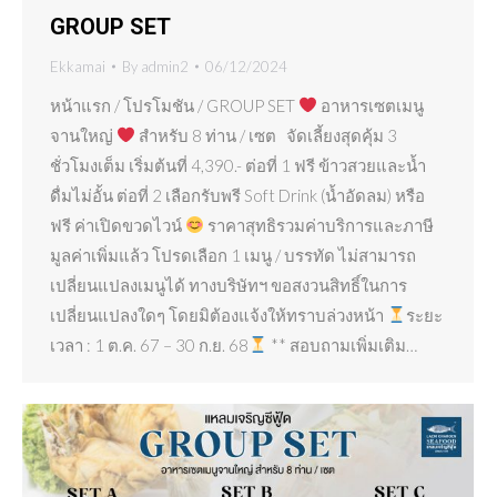
GROUP SET
Ekkamai
By
admin2
06/12/2024
หน้าแรก / โปรโมชัน / GROUP SET
อาหารเซตเมนู
จานใหญ่
สำหรับ 8 ท่าน / เซต จัดเลี้ยงสุดคุ้ม 3
ชั่วโมงเต็ม เริ่มต้นที่ 4,390.- ต่อที่ 1 ฟรี ข้าวสวยและน้ำ
ดื่มไม่อั้น ต่อที่ 2 เลือกรับพรี Soft Drink (น้ำอัดลม) หรือ
ฟรี ค่าเปิดขวดไวน์
ราคาสุทธิรวมค่าบริการและภาษี
มูลค่าเพิ่มแล้ว โปรดเลือก 1 เมนู / บรรทัด ไม่สามารถ
เปลี่ยนแปลงเมนูได้ ทางบริษัทฯ ขอสงวนสิทธิ์ในการ
เปลี่ยนแปลงใดๆ โดยมิต้องแจ้งให้ทราบล่วงหน้า
ระยะ
เวลา : 1 ต.ค. 67 – 30 ก.ย. 68
** สอบถามเพิ่มเติม…