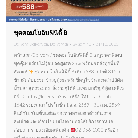
ชุดคอมโบอินฟินิตี้ B
Delivery
,
Delivery cn
,
Delivery th
By
admin2
31/12/2025
หน้าแรก/Delivery / ชุดคอมโบอินฟินิตี้ B เมนูราคาพิเศษ
ชุดคุ้มๆอร่อยไม่รู้จบ ลดสูงสุด 28% พร้อมจัดส่งทุกพื้นที่
สั่งเลย!
ชุดคอมโบอินฟินิตี้ B เพียง 588.- (ปกติ 815.-)
ข้าวผัดสับปะรด ข้าวปูกุ้งผัดพริกขี้หนูไข่ข้น กะหล่ำปลีผัด
น้ำปลา สูตรระยอง สั่งง่ายๆได้ที่…แหลมเจริญซีฟู้ด เดลิเว
อรี่ >> https://lin.ee/am3bvcp หรือ โทร. Call Center
1642 ระยะเวลาโปรโมชั่น 1 ส.ค. 2569 – 31 ส.ค. 2569
สินค้าโปรโมชั่นแต่ละช่องทางอาจแตกต่างกัน ราย
ละเอียดและเงื่อนไขเป็นไปตามที่ผู้ให้บริการกำหนด
สอบถามรายละเอียดเพิ่มเติม
02-066-1000 หรืออีก