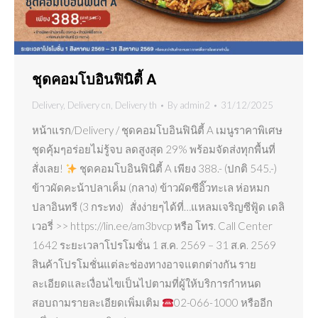
ชุดคอมโบอินฟินิตี้ A
Delivery
,
Delivery cn
,
Delivery th
By
admin2
31/12/2025
หน้าแรก/Delivery / ชุดคอมโบอินฟินิตี้ A เมนูราคาพิเศษ
ชุดคุ้มๆอร่อยไม่รู้จบ ลดสูงสุด 29% พร้อมจัดส่งทุกพื้นที่
สั่งเลย!
ชุดคอมโบอินฟินิตี้ A เพียง 388.- (ปกติ 545.-)
ข้าวผัดคะน้าปลาเค็ม (กลาง) ข้าวผัดซีอิ๊วทะเล ห่อหมก
ปลาอินทรี (3 กระทง) สั่งง่ายๆได้ที่…แหลมเจริญซีฟู้ด เดลิ
เวอรี่ >> https://lin.ee/am3bvcp หรือ โทร. Call Center
1642 ระยะเวลาโปรโมชั่น 1 ส.ค. 2569 – 31 ส.ค. 2569
สินค้าโปรโมชั่นแต่ละช่องทางอาจแตกต่างกัน ราย
ละเอียดและเงื่อนไขเป็นไปตามที่ผู้ให้บริการกำหนด
สอบถามรายละเอียดเพิ่มเติม
02-066-1000 หรืออีก