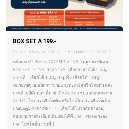
BOX SET A 199.-
Delivery
,
Delivery cn
,
Delivery th
By
admin2
01/03/2026
หน้าแรก/Delivery / BOX SET A 199.- เมนูราคาพิเศษ
BOX SET : A 199.- ราคา 199.- เลือกอาหารได้ 2 เมนู
Step ที่ 1 เลือกได้ 1 เมนู Step ที่ 2 เลือกได้ 1 เมนู
หมายเหตุ : ยกเลิกการขายเมนู ทะเลผัดพริกไทยดำ และ
กะหล่ำปลีผัดปลาเค็ม ยกเลิก Add on ซุปและขนมหวาน
Add On ไข่ดาว หรือไข่ข้น หรือไข่เป็ดดาว หรือไข่เป็ด
ยางมะตูม ราคาเพียง 17.- (เลือกได้ไม่จำกัดจำนวน)
สอบถามรายละเอียดเพิ่มเติมได้ที่ Line : @laem ระยะ
เวลาโปรโมชั่น : วันที่ 1…