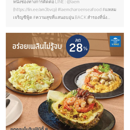
หนึ่งช่องทางการติดต่อ LINE : @laem
(https://lin.ee/am3bvcp) #laemcharoenseafood #แหลม
เจริญซีฟู้ด #ความสุขที่แสนอบอุ่น BACK สำรองที่นั่ง…