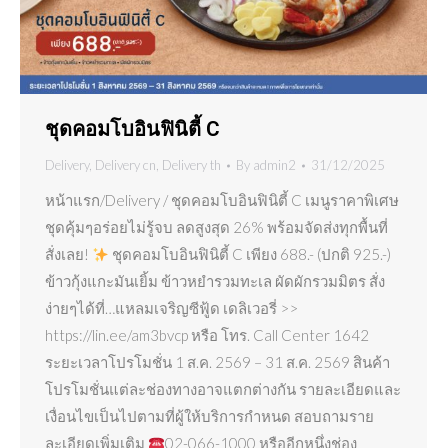
ชุดคอมโบอินฟินิตี้ C
Delivery
,
Delivery cn
,
Delivery th
By
admin2
31/12/2025
หน้าแรก/Delivery / ชุดคอมโบอินฟินิตี้ C เมนูราคาพิเศษ
ชุดคุ้มๆอร่อยไม่รู้จบ ลดสูงสุด 26% พร้อมจัดส่งทุกพื้นที่
สั่งเลย!
ชุดคอมโบอินฟินิตี้ C เพียง 688.- (ปกติ 925.-)
ข้าวกุ้งแกะมันเยิ้ม ข้าวหยำรวมทะเล ผัดผักรวมมิตร สั่ง
ง่ายๆได้ที่…แหลมเจริญซีฟู้ด เดลิเวอรี่ >>
https://lin.ee/am3bvcp หรือ โทร. Call Center 1642
ระยะเวลาโปรโมชั่น 1 ส.ค. 2569 – 31 ส.ค. 2569 สินค้า
โปรโมชั่นแต่ละช่องทางอาจแตกต่างกัน รายละเอียดและ
เงื่อนไขเป็นไปตามที่ผู้ให้บริการกำหนด สอบถามราย
ละเอียดเพิ่มเติม
02-066-1000 หรืออีกหนึ่งช่อง