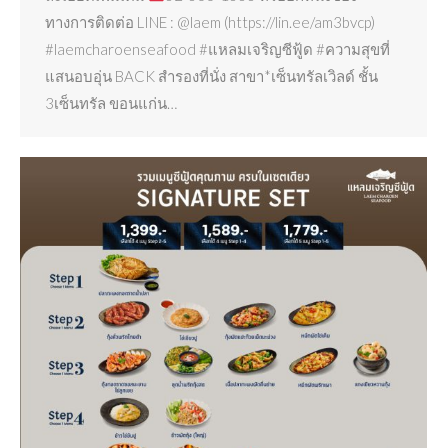
ทางการติดต่อ LINE : @laem (https://lin.ee/am3bvcp)
#laemcharoenseafood #แหลมเจริญซีฟู้ด #ความสุขที่
แสนอบอุ่น BACK สำรองที่นั่ง สาขา*เซ็นทรัลเวิลด์ ชั้น
3เซ็นทรัล ขอนแก่น…