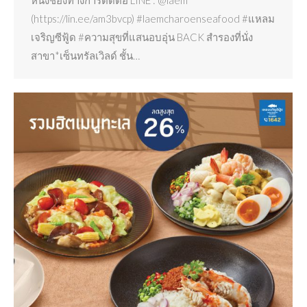
หนึ่งช่องทางการติดต่อ LINE : @laem
(https://lin.ee/am3bvcp) #laemcharoenseafood #แหลม
เจริญซีฟู้ด #ความสุขที่แสนอบอุ่น BACK สำรองที่นั่ง
สาขา*เซ็นทรัลเวิลด์ ชั้น…