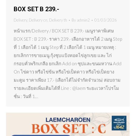
BOX SET B 239.-
Delivery
,
Delivery cn
,
Delivery th
By
admin2
01/03/2026
หน้าแรก/Delivery / BOX SET B 239.- เมนูราคาพิเศษ
BOX SET : B 239.- ราคา 239.- เลือกอาหารได้ 2 เมนู Step
ที่ 1 เลือกได้ 1 เมนู Step ที่ 2 เลือกได้ 1 เมนู หมายเหตุ :
ยกเลิกการขายเมนู กุ้งชุบแป้งทอดไข่ลูกเขย และ ไก่
กรอบคั่วพริกเกลือ ยกเลิก Add on ซุปและขนมหวาน Add
On ไข่ดาว หรือไข่ข้น หรือไข่เป็ดดาว หรือไข่เป็ดยาง
มะตูม ราคาเพียง 17.- (เลือกได้ไม่จำกัดจำนวน) สอบถาม
รายละเอียดเพิ่มเติมได้ที่ Line : @laem ระยะเวลาโปรโม
ชั่น : วันที่ 1…