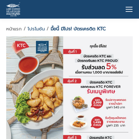
หน้าแรก /
โปรโมชัน
/
มื้อนี้ มีโปร! บัตรเครดิต KTC