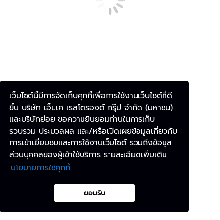
เอกมัย
Department Stores - Bangkok
ไอคอนสยาม ชั้น 5
เซ็นทรัลเวิลด์ ชั้น 3
ซีคอนสแควร์​ ศรีนครินทร์ ชั้น 4
เซ็นทรัล บางนา ชั้น 5
เว็บไซต์นี้มีการจัดเก็บคุกกี้เพื่อการใช้งานเว็บไซต์ที่ดี
ลิตเติ้ล วอล์คพรานนก
ขึ้น บริษัท เอ็มเค เรสโตรองต์ กรุ๊ป จำกัด (มหาชน)
ฟิวเจอร์พาร์ค รังสิต ชั้น B
และบริษัทย่อย ขอความยินยอมท่านในการเก็บ
เซ็นทรัล ปิ่นเกล้า ชั้น G
รวบรวม ประมวลผล และ/หรือเปิดเผยข้อมูลเกี่ยวกับ
การเข้าเยี่ยมชมและการใช้งานเว็บไซต์ รวมถึงข้อมูล
เอ็มควอเทียร์ ดิ เฮลิกซ์ ชั้น 7
ส่วนบุคคลของผู้เข้าใช้บริการ รายละเอียดเพิ่มเติม
เซ็นทรัล พระราม 3 ชั้น 6
นโยบายการใช้คุกกี้
เซ็นทรัล พระราม 9 ชั้น 7
เซ็นทรัล พระราม 2 ชั้น 4
ยอมรับ
เซ็นทรัล ลาดพร้าว ชั้น 4
เซ็นทรัล เวสต์เกต ชั้น 3