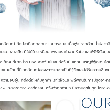
็นเอกลักษณ์ ทั้งปลาที่สดทอดมาแบบกรอบๆ เนื้อฟูๆ ราดด้วยน้ำปลา
่ายแต่คลาสสิก ที่ไม่มีใครเหมือน เพราะเราทำจากหัวใจ และพิถีพิถันทุก
ลเล็กๆ ที่ปากน้ำระยอง จากวันนั้นจนถึงวันนี้ แหลมเจริญซีฟู้ดเติ
เลแบบไทยที่มีเอกลักษณ์ของชาวระยองเป็นที่รู้จักและได้รับความชื่น
วามอบอุ่น ที่ส่งต่อให้กับลูกค้า เราใส่ใจและพิถีพิถันในการปรุงอา
ุณภาพและรสชาติอาหารที่อร่อย หวังว่าทุกท่านจะมีความสุขในทุกมื้ออาหา
OU