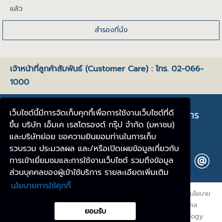
แล้ว
เจ้าหน้าที่ลูกค้าสัมพันธ์ (Customer Care) : โทร. 02-066-
1000
เว็บไซต์นี้มีการจัดเก็บคุกกี้เพื่อการใช้งานเว็บไซต์ที่ดี
ยินดีต้อนรับทุกท่าน สู่ “แหลมเจริญซีฟู้ด” อาหาร
ขึ้น บริษัท เอ็มเค เรสโตรองต์ กรุ๊ป จำกัด (มหาชน)
ทะเลสไตล์ไทยใกล้บ้านคุณ
และบริษัทย่อย ขอความยินยอมท่านในการเก็บ
รวบรวม ประมวลผล และ/หรือเปิดเผยข้อมูลเกี่ยวกับ
การเข้าเยี่ยมชมและการใช้งานเว็บไซต์ รวมถึงข้อมูล
ส่วนบุคคลของผู้เข้าใช้บริการ รายละเอียดเพิ่มเติม
นโยบายการใช้คุกกี้
ข้อกำหนดและเงื่อนไขการใช้งานเว็บไซต์
|
ประกาศความเป็นส่วนตัว
|
นโยบาย
การใช้คุกกี้
|
แบบฟอร์มการขอใช้สิทธิของเจ้าของข้อมูลส่วนบุคคล
ยอมรับ
Copyright © 2021 All rights reserved. by Nipa Technology